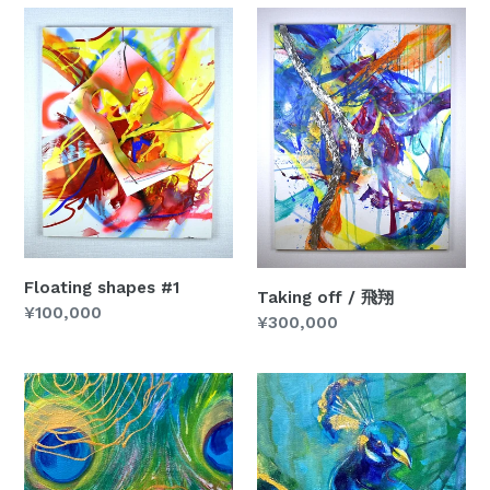
価
Floating
Taking
格
shapes
off
#1
/
飛
翔
Floating shapes #1
Taking off / 飛翔
通
¥100,000
通
¥300,000
常
常
価
価
野
野
格
格
間
間
美
美
鈴
鈴
"ク
"ク