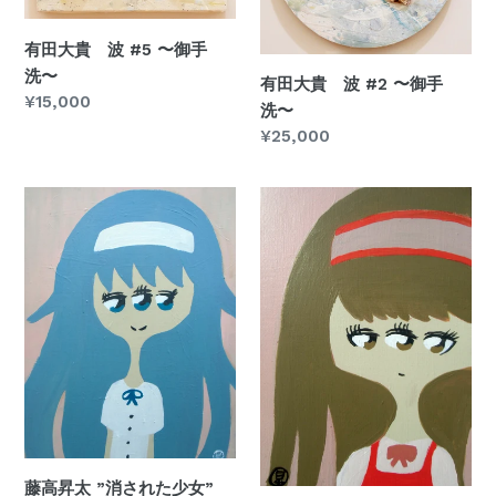
#5
#2
〜
〜
有田大貴 波 #5 〜御手
御
御
洗〜
手
手
有田大貴 波 #2 〜御手
通
¥15,000
洗〜
洗〜
洗〜
常
通
¥25,000
価
常
格
価
藤
藤
格
高
高
昇
昇
太
太
”消
”怒
さ
る
れ
少
た
女”
少
女”
藤高昇太 ”消された少女”