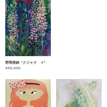
野間美鈴 "クジャク イ"
通
¥50,000
常
価
藤
は
格
高
る
昇
"light
太
tree"
"幽