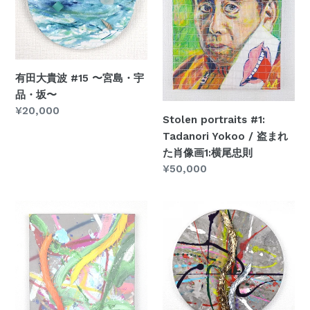
波
Yokoo
#15
/
〜
盗
宮
ま
島・
れ
有田大貴波 #15 〜宮島・宇
宇
た
品・坂〜
品・
肖
通
¥20,000
坂〜
像
Stolen portraits #1:
常
画
Tadanori Yokoo / 盗まれ
価
1:
た肖像画1:横尾忠則
格
横
通
¥50,000
尾
常
価
忠
Rebirth
Rebirth
格
則
#6
#5
/
/
再
再
生
生
#6
#5