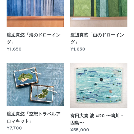
真
真
:
悠
悠
「海
「山
の
の
ド
ド
渡辺真悠「海のドローイン
渡辺真悠「山のドローイン
ロ
ロ
グ」
グ」
ー
ー
通
¥1,650
通
¥1,650
イ
イ
常
常
ン
ン
価
価
渡
有
グ」
グ」
格
格
辺
田
真
大
悠
貴
「空
波
想
#20
ト
〜
渡辺真悠「空想トラベルア
有田大貴 波 #20 〜鳴川・
ラ
鳴
ロマキット」
因島〜
ベ
川・
通
¥7,700
通
¥55,000
ル
因