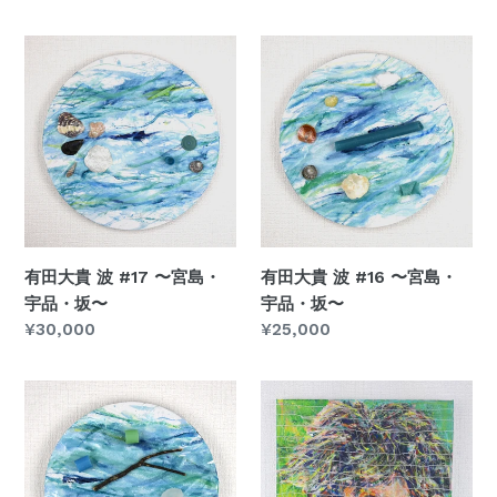
常
常
ア
島〜
価
価
ロ
有
有
格
格
マ
田
田
キ
大
大
ッ
貴
貴
ト」
波
波
#17
#16
〜
〜
宮
宮
島・
島・
有田大貴 波 #17 〜宮島・
有田大貴 波 #16 〜宮島・
宇
宇
宇品・坂〜
宇品・坂〜
品・
品・
通
¥30,000
通
¥25,000
坂〜
坂〜
常
常
価
価
有
Stolen
格
格
田
portraits
大
#1:
貴
Tadanori