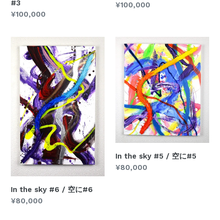
#3
通
¥100,000
通
¥100,000
常
常
価
価
格
In
In
格
the
the
sky
sky
#6
#5
/
/
空
空
に
に
#6
#5
In the sky #5 / 空に#5
通
¥80,000
常
価
In the sky #6 / 空に#6
格
通
¥80,000
常