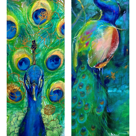
ジ
ジ
ャ
ャ
ク
ク
ハ"
ロ"