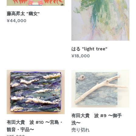
女"
藤高昇太 "幽女"
通
¥44,000
常
価
格
はる "light tree"
通
¥18,000
常
価
有
有
格
田
田
大
大
貴
貴
波
波
#10
#9
有田大貴 波 #9 〜御手
〜
〜
有田大貴 波 #10 〜宮島・
洗〜
宮
御
観音・宇品〜
通
売り切れ
島・
手