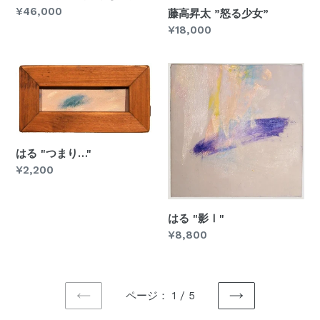
通
¥46,000
藤高昇太 ”怒る少女”
常
通
¥18,000
価
常
格
価
は
は
格
る
る
"つ
"影
ま
Ⅰ"
り…"
はる "つまり…"
通
¥2,200
常
価
格
はる "影Ⅰ"
通
¥8,800
常
価
格
ページ： 1 / 5
前
次