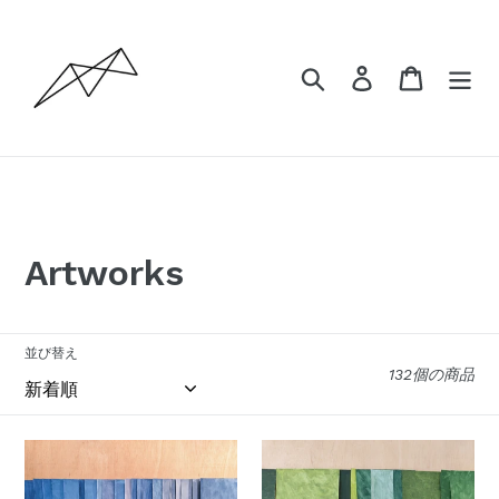
コ
ン
テ
検索
ログイン
カート
ン
ツ
に
ス
キ
ッ
プ
コ
Artworks
す
レ
る
ク
並び替え
132個の商品
シ
ョ
渡
渡
ン
辺
辺