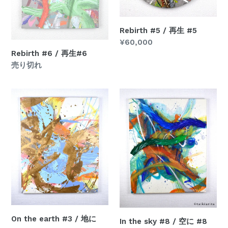
Rebirth #5 / 再生 #5
通
¥60,000
常
Rebirth #6 / 再生#6
価
通
売り切れ
格
常
価
On
In
格
the
the
earth
sky
#3
#8
/
/
地
空
に
に
#3
#8
On the earth #3 / 地に
In the sky #8 / 空に #8