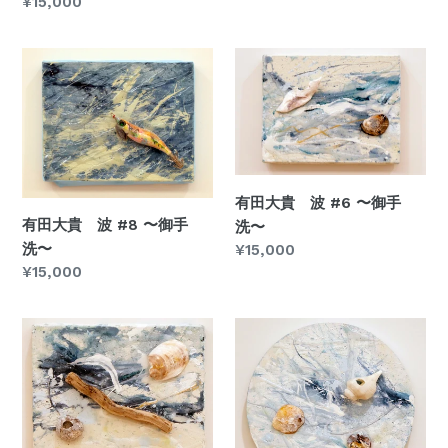
常
通
¥15,000
観
洗〜
価
常
音・
格
価
宇
有
有
格
品〜
田
田
大
大
貴
貴
波
波
#8
#6
〜
〜
有田大貴 波 #6 〜御手
有田大貴 波 #8 〜御手
御
御
洗〜
洗〜
通
¥15,000
手
手
常
通
¥15,000
洗〜
洗〜
価
常
格
価
有
有
格
田
田
大
大
貴
貴
波
波