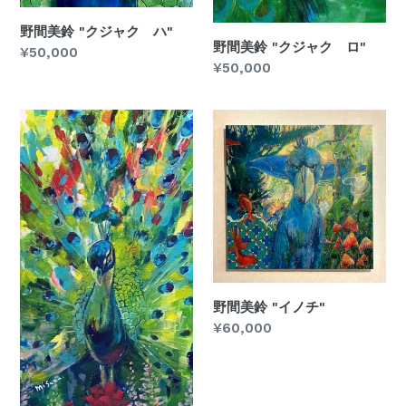
野間美鈴 "クジャク ハ"
野間美鈴 "クジャク ロ"
通
¥50,000
通
¥50,000
常
常
価
価
格
野
野
格
間
間
美
美
鈴
鈴
"ク
"イ
ジ
ノ
ャ
チ"
ク
イ"
野間美鈴 "イノチ"
通
¥60,000
常
価
格